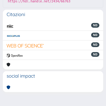
https://hdl.handle.net/2434/66763
Citazioni
ND
ND
ND
ND
social impact