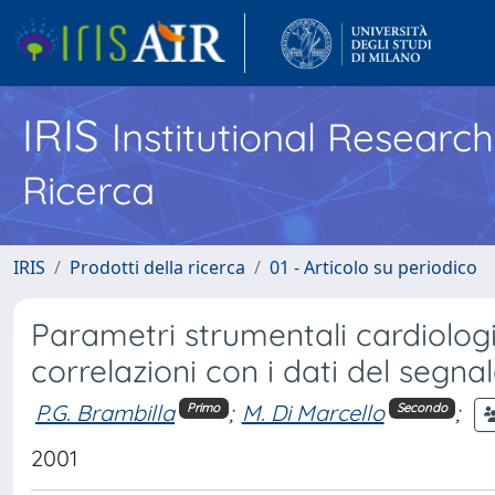
IRIS
Institutional Researc
Ricerca
IRIS
Prodotti della ricerca
01 - Articolo su periodico
Parametri strumentali cardiologic
correlazioni con i dati del segn
P.G. Brambilla
;
M. Di Marcello
;
Primo
Secondo
2001