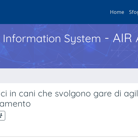
Home
Sfo
- AIR
h Information System
i in cani che svolgono gare di agili
alamento