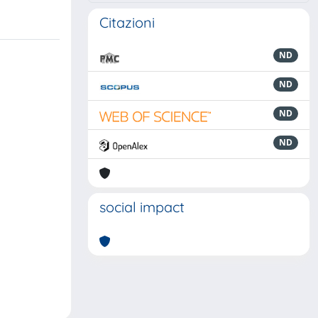
Citazioni
ND
ND
ND
ND
social impact