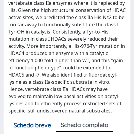
vertebrate class IIa enzymes where it is replaced by
His. Given the high structural conservation of HDAC
active sites, we predicted the class IIa His-Nε2 to be
too far away to functionally substitute the class I
Tyr-OH in catalysis. Consistently, a Tyr-to-His
mutation in class I HDACs severely reduced their
activity. More importantly, a His-976-Tyr mutation in
HDAC4 produced an enzyme with a catalytic
efficiency 1,000-fold higher than WT, and this "gain
of function phenotype" could be extended to
HDAC5 and -7. We also identified trifluoroacetyl-
lysine as a class IIa-specific substrate in vitro.
Hence, vertebrate class IIa HDACs may have
evolved to maintain low basal activities on acetyl-
lysines and to efficiently process restricted sets of
specific, still undiscovered natural substrates.
Scheda completa
Scheda breve