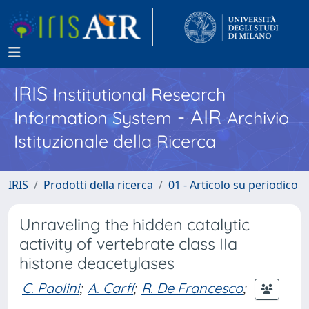
IRIS
Institutional Research
- AIR
Information System
Archivio
Istituzionale della Ricerca
IRIS
Prodotti della ricerca
01 - Articolo su periodico
Unraveling the hidden catalytic
activity of vertebrate class IIa
histone deacetylases
C. Paolini
;
A. Carfí
;
R. De Francesco
;