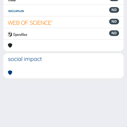
ND
ND
ND
social impact