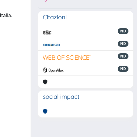
0
talia.
Citazioni
ND
ND
ND
ND
social impact