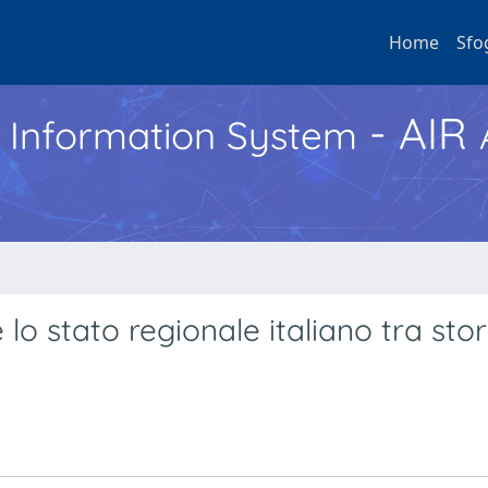
Home
Sfo
- AIR
h Information System
o stato regionale italiano tra stor