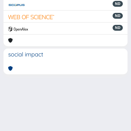
ND
ND
ND
social impact