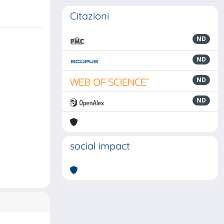
Citazioni
ND
ND
ND
ND
social impact