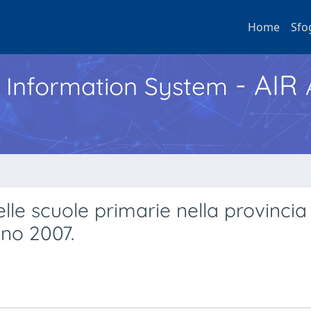
Home
Sfo
- AIR
h Information System
lle scuole primarie nella provincia 
gno 2007.