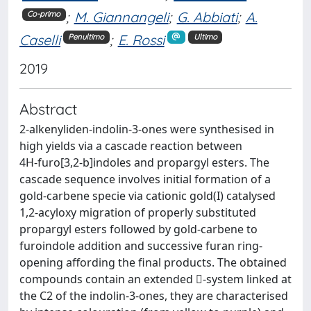
;
M. Giannangeli
;
G. Abbiati
;
A.
Co-primo
Caselli
;
E. Rossi
Penultimo
Ultimo
2019
Abstract
2-alkenyliden-indolin-3-ones were synthesised in
high yields via a cascade reaction between
4H‑furo[3,2‑b]indoles and propargyl esters. The
cascade sequence involves initial formation of a
gold-carbene specie via cationic gold(I) catalysed
1,2-acyloxy migration of properly substituted
propargyl esters followed by gold-carbene to
furoindole addition and successive furan ring-
opening affording the final products. The obtained
compounds contain an extended -system linked at
the C2 of the indolin-3-ones, they are characterised