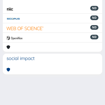
ND
ND
ND
ND
social impact