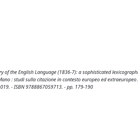
ry of the English Language (1836-7): a sophisticated lexicograph
ano : studi sulla citazione in contesto europeo ed extraeuropeo 
D, 2019. - ISBN 9788867059713. - pp. 179-190