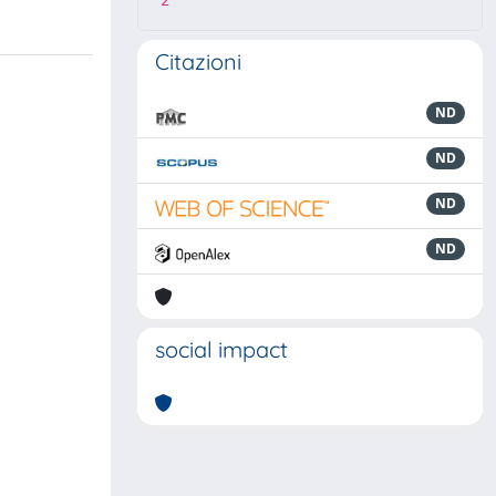
2
Citazioni
ND
ND
ND
ND
social impact