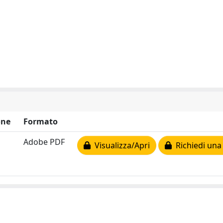
one
Formato
Adobe PDF
Visualizza/Apri
Richiedi una