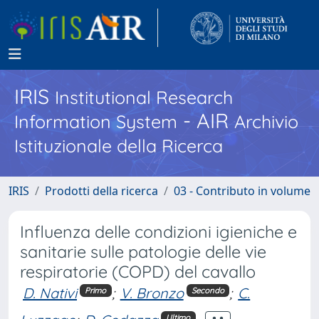
IRIS
Institutional Research
- AIR
Information System
Archivio
Istituzionale della Ricerca
IRIS
Prodotti della ricerca
03 - Contributo in volume
Influenza delle condizioni igieniche e
sanitarie sulle patologie delle vie
respiratorie (COPD) del cavallo
D. Nativi
;
V. Bronzo
;
C.
Primo
Secondo
Ultimo