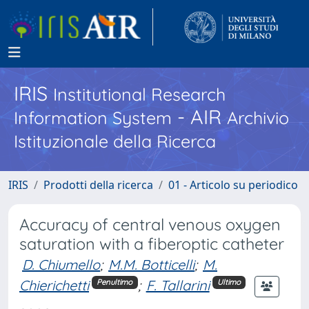
IRIS
Institutional Research
- AIR
Information System
Archivio
Istituzionale della Ricerca
IRIS
Prodotti della ricerca
01 - Articolo su periodico
Accuracy of central venous oxygen
saturation with a fiberoptic catheter
D. Chiumello
;
M.M. Botticelli
;
M.
Chierichetti
;
F. Tallarini
Penultimo
Ultimo