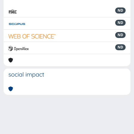
ND
ND
ND
ND
social impact