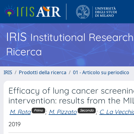
IRIS
Institutional Researc
Ricerca
IRIS
Prodotti della ricerca
01 - Articolo su periodico
Efficacy of lung cancer screeni
intervention: results from the M
M. Rota
;
M. Pizzato
;
C. La Vecchi
Primo
Secondo
2019