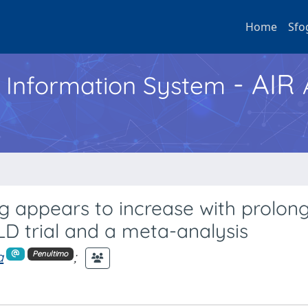
Home
Sfo
- AIR
h Information System
ng appears to increase with prolon
ILD trial and a meta-analysis
a
;
Penultimo