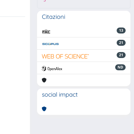
3
Citazioni
13
21
21
ND
social impact