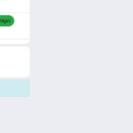
/Apri