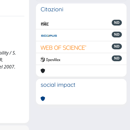
Citazioni
ND
ND
ND
lity / S.
ND
R.
el 2007.
social impact