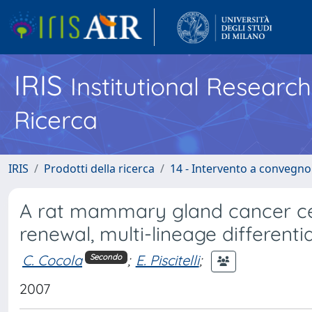
IRIS
Institutional Researc
Ricerca
IRIS
Prodotti della ricerca
14 - Intervento a convegn
A rat mammary gland cancer cell 
renewal, multi-lineage differenti
C. Cocola
;
E. Piscitelli
;
Secondo
2007