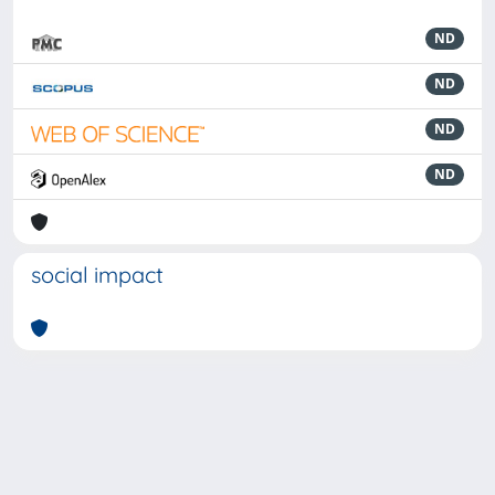
ND
ND
ND
ND
social impact