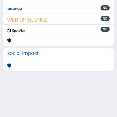
ND
ND
ND
social impact