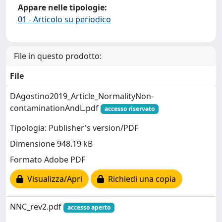
Appare nelle tipologie:
01 - Articolo su periodico
File in questo prodotto:
File
DAgostino2019_Article_NormalityNon-
contaminationAndL.pdf
accesso riservato
Tipologia: Publisher's version/PDF
Dimensione 948.19 kB
Formato Adobe PDF
Visualizza/Apri
Richiedi una copia
NNC_rev2.pdf
accesso aperto