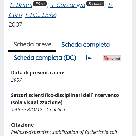
F. Briani
;
T. Carzaniga
;
S.
Primo
Secondo
Curti
;
F.R.G. Dehò
2007
Scheda breve
Scheda completa
Scheda completa (DC)
Data di presentazione
2007
Settori scientifico-disciplinari dell'intervento
(sola visualizzazione)
Settore BIO/18 - Genetica
Citazione
PNPase-dependent stabilization of Escherichia coli