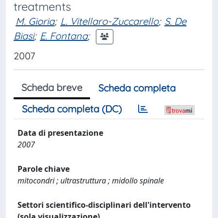
treatments
M. Gioria
;
L. Vitellaro-Zuccarello
;
S. De
Biasi
;
E. Fontana
;
2007
Scheda breve
Scheda completa
Scheda completa (DC)
Data di presentazione
2007
Parole chiave
mitocondri ; ultrastruttura ; midollo spinale
Settori scientifico-disciplinari dell'intervento
(sola visualizzazione)