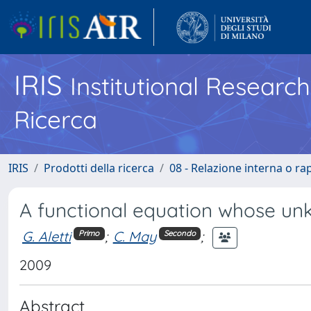
IRIS
Institutional Researc
Ricerca
IRIS
Prodotti della ricerca
08 - Relazione interna o ra
A functional equation whose unk
G. Aletti
;
C. May
;
Primo
Secondo
2009
Abstract