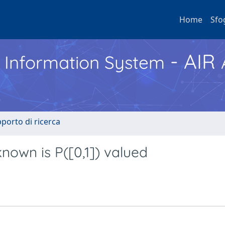
Home
Sfo
- AIR
h Information System
pporto di ricerca
nown is P([0,1]) valued