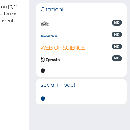
on [0,1].
Citazioni
acterize
fferent
ND
ND
ND
ND
social impact