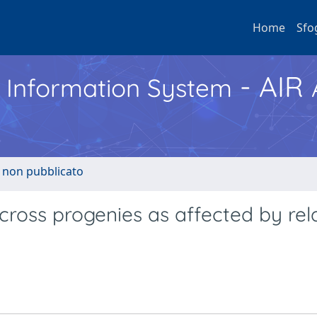
Home
Sfo
- AIR
h Information System
o non pubblicato
tcross progenies as affected by rel