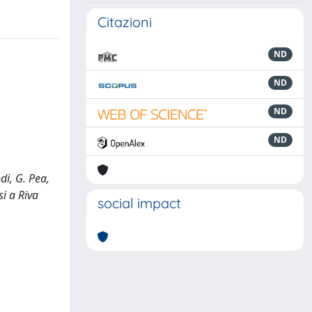
Citazioni
ND
ND
ND
ND
di, G. Pea,
si a Riva
social impact