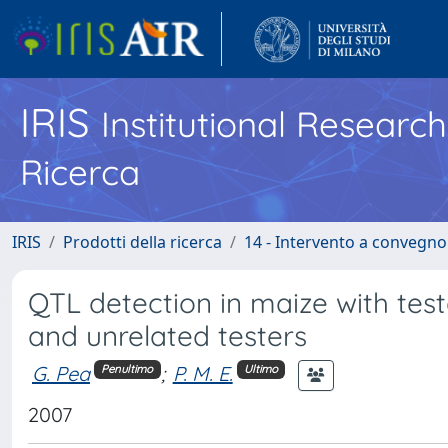
IRIS
Institutional Researc
Ricerca
IRIS
Prodotti della ricerca
14 - Intervento a convegn
QTL detection in maize with tes
and unrelated testers
G. Pea
;
P. M. E.
Penultimo
Ultimo
2007