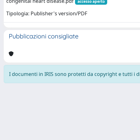
congenital heart disease.pdf
accesso aperto
Tipologia: Publisher's version/PDF
Pubblicazioni consigliate
I documenti in IRIS sono protetti da copyright e tutti i di
Powered by
IRIS
-
about IRIS
-
Utilizzo dei cookie