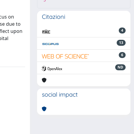
5
Citazioni
ocus on
ase due to
flect upon
4
ital
13
6
ND
social impact