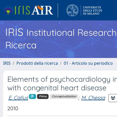
IRIS
Institutional Researc
Ricerca
IRIS
Prodotti della ricerca
01 - Articolo su periodico
Elements of psychocardiology in
with congenital heart disease
E. Callus
;
M. Chessa
Primo
Conceptualization
2010