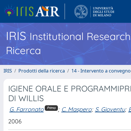
IRIS
Institutional Researc
Ricerca
IRIS
Prodotti della ricerca
14 - Intervento a convegn
IGIENE ORALE E PROGRAMMIPR
DI WILLIS
G. Farronato
;
C. Maspero
;
S. Gioventu
;
E
Primo
2006