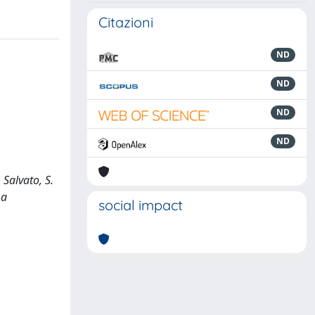
Citazioni
ND
ND
ND
ND
Salvato, S.
 a
social impact