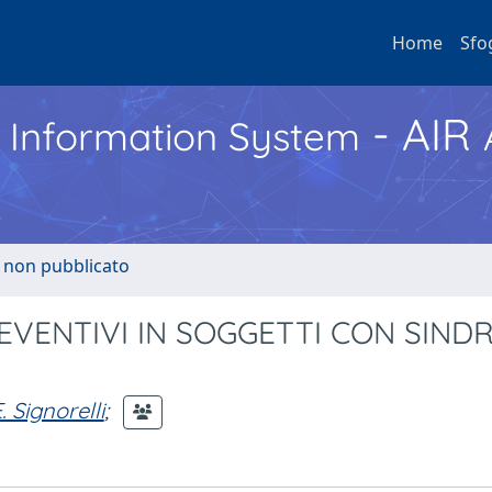
Home
Sfo
- AIR
h Information System
o non pubblicato
EVENTIVI IN SOGGETTI CON SIND
. Signorelli
;