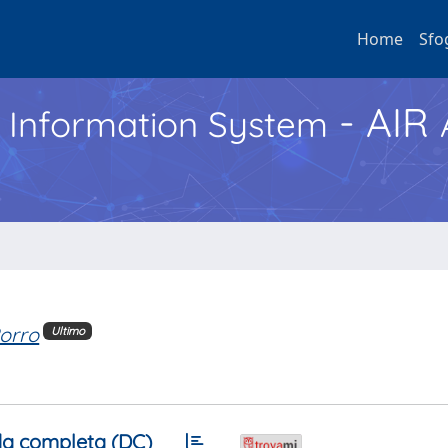
Home
Sfo
- AIR
h Information System
Porro
Ultimo
a completa (DC)