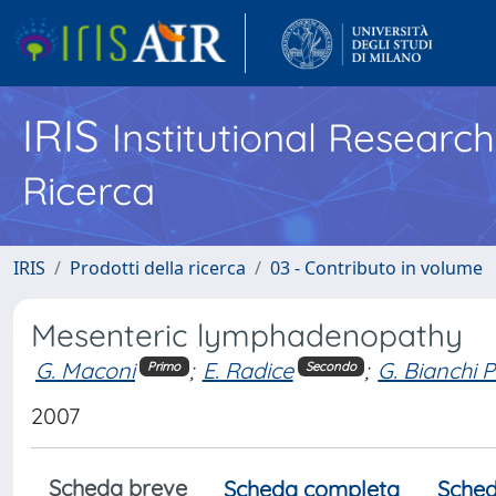
IRIS
Institutional Researc
Ricerca
IRIS
Prodotti della ricerca
03 - Contributo in volume
Mesenteric lymphadenopathy
G. Maconi
;
E. Radice
;
G. Bianchi 
Primo
Secondo
2007
Scheda breve
Scheda completa
Sched