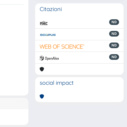
Citazioni
ND
ND
ND
ND
social impact