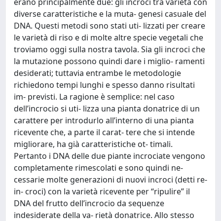
erano principalmente due: gli incroci tra varietà con
diverse caratteristiche e la muta- genesi casuale del
DNA. Questi metodi sono stati uti- lizzati per creare
le varietà di riso e di molte altre specie vegetali che
troviamo oggi sulla nostra tavola. Sia gli incroci che
la mutazione possono quindi dare i miglio- ramenti
desiderati; tuttavia entrambe le metodologie
richiedono tempi lunghi e spesso danno risultati
im- previsti. La ragione è semplice: nel caso
dell’incrocio si uti- lizza una pianta donatrice di un
carattere per introdurlo all’interno di una pianta
ricevente che, a parte il carat- tere che si intende
migliorare, ha già caratteristiche ot- timali.
Pertanto i DNA delle due piante incrociate vengono
completamente rimescolati e sono quindi ne-
cessarie molte generazioni di nuovi incroci (detti re-
in- croci) con la varietà ricevente per “ripulire” il
DNA del frutto dell’incrocio da sequenze
indesiderate della va- rietà donatrice. Allo stesso