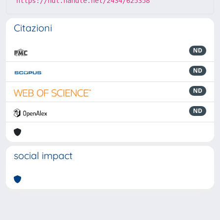
https://hdl.handle.net/2434/625358
Citazioni
ND
ND
ND
ND
social impact