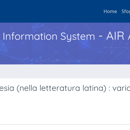
Home
Sfo
- AIR
h Information System
 (nella letteratura latina) : varia