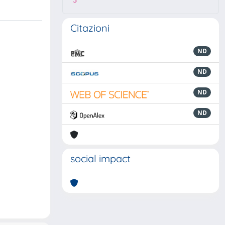
3
Citazioni
ND
ND
ND
ND
social impact