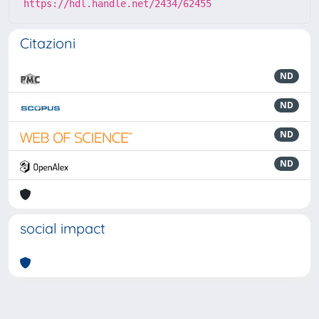
https://hdl.handle.net/2434/62455
Citazioni
ND
ND
ND
ND
social impact