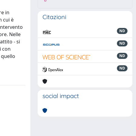
8
re in
Citazioni
 cui è
 intervento
ND
ore. Nelle
tito - si
ND
i con
 quello
ND
ND
social impact