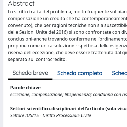
Abstract
Lo scritto tratta del problema, molto frequente sul piano
compensazione un credito che ha contemporaneamente azi
convenuto), che per ragioni tecniche non sia suscettibil
delle Sezioni Unite del 2016) si sono confrontate con di
conclusioni-anche trovando conferme nell'ordinamento ted
propone come unica soluzione rispettosa delle esigenze 
riserva dell'eccezione, che deve essere trattenuta dal g
separato sul controcredito.
Scheda breve
Scheda completa
Sched
Parole chiave
eccezione; compensazione; litispendenza; condanna con ri
Settori scientifico-disciplinari dell'articolo (sola vis
Settore IUS/15 - Diritto Processuale Civile