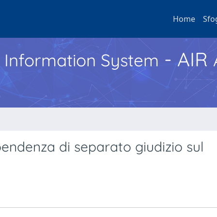
Home
Sfo
- AIR
h Information System
ndenza di separato giudizio sul