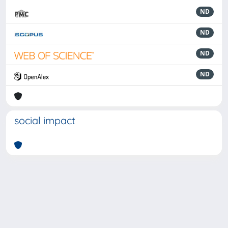
ND
ND
ND
ND
social impact