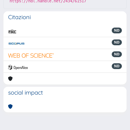
https://hdl.handle.net/2434/61517
Citazioni
ND
ND
ND
ND
social impact