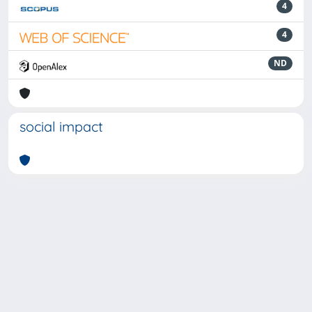
4
4
ND
social impact