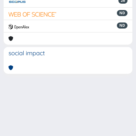
26
ND
ND
social impact