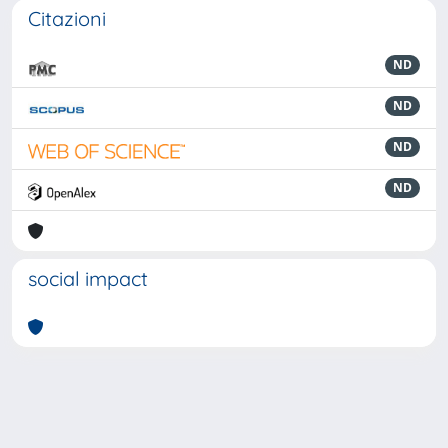
Citazioni
ND
ND
ND
ND
social impact