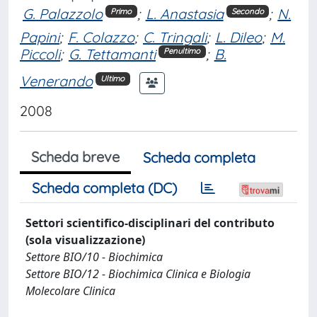
G. Palazzolo
;
L. Anastasia
;
N.
Primo
Secondo
Papini
;
F. Colazzo
;
C. Tringali
;
L. Dileo
;
M.
Piccoli
;
G. Tettamanti
;
B.
Penultimo
Venerando
Ultimo
2008
Scheda breve
Scheda completa
Scheda completa (DC)
Settori scientifico-disciplinari del contributo
(sola visualizzazione)
Settore BIO/10 - Biochimica
Settore BIO/12 - Biochimica Clinica e Biologia
Molecolare Clinica