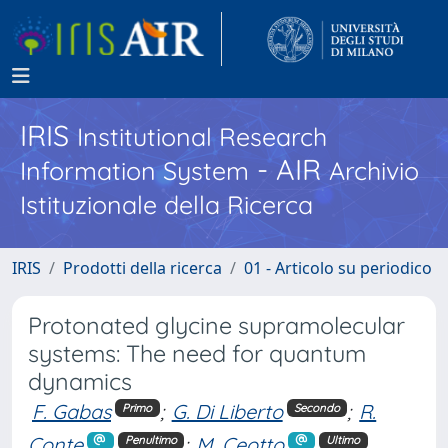
IRIS
Institutional Research
- AIR
Information System
Archivio
Istituzionale della Ricerca
IRIS
Prodotti della ricerca
01 - Articolo su periodico
Protonated glycine supramolecular
systems: The need for quantum
dynamics
F. Gabas
;
G. Di Liberto
;
R.
Primo
Secondo
Conte
;
M. Ceotto
Penultimo
Ultimo