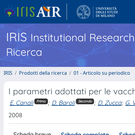
IRIS
Institutional Researc
Ricerca
IRIS
Prodotti della ricerca
01 - Articolo su periodico
I parametri adottati per le vacc
E. Canali
;
D. Baroli
;
D. Zucca
;
G. 
Primo
Secondo
2008
Scheda breve
Scheda completa
Sched