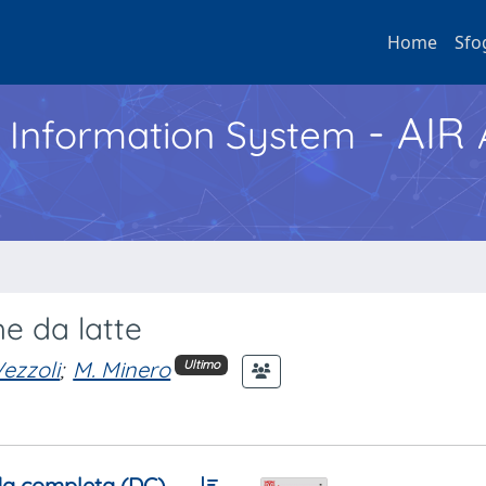
Home
Sfo
- AIR
h Information System
he da latte
Vezzoli
;
M. Minero
Ultimo
a completa (DC)