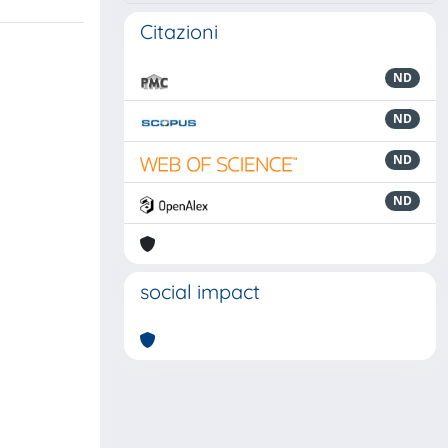
Citazioni
ND
ND
ND
ND
social impact