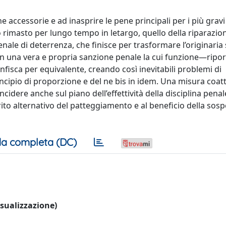
 accessorie e ad inasprire le pene principali per i più gravi 
o rimasto per lungo tempo in letargo, quello della riparazio
ale di deterrenza, che finisce per trasformare l’originaria
o in una vera e propria sanzione penale la cui funzione—riport
fisca per equivalente, creando così inevitabili problemi di
ncipio di proporzione e del ne bis in idem. Una misura coat
ncidere anche sul piano dell’effettività della disciplina penal
l rito alternativo del patteggiamento e al beneficio della sos
a completa (DC)
visualizzazione)