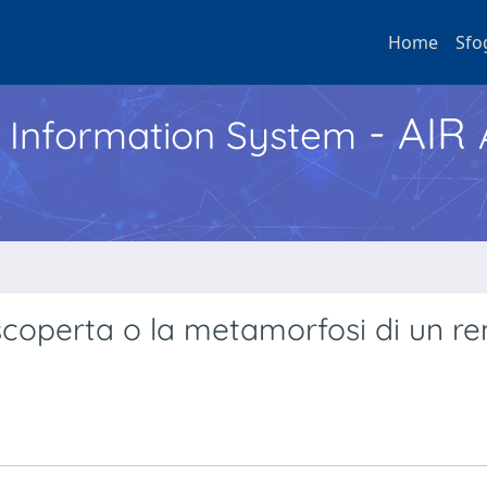
Home
Sfo
- AIR
h Information System
iscoperta o la metamorfosi di un r