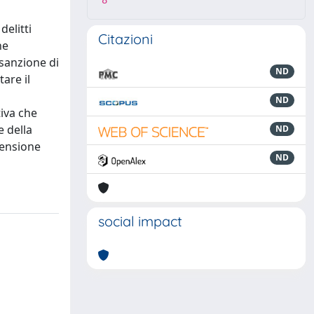
8
delitti
Citazioni
ne
 sanzione di
ND
are il
ND
tiva che
e della
ND
pensione
ND
social impact