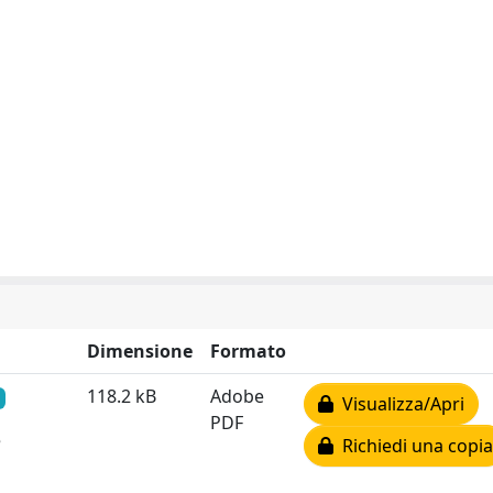
Dimensione
Formato
118.2 kB
Adobe
Visualizza/Apri
PDF
e
Richiedi una copia