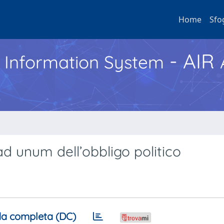
Home
Sfo
- AIR
h Information System
ad unum dell’obbligo politico
a completa (DC)