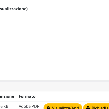
visualizzazione)
ensione
Formato
95 kB
Adobe PDF
Visualizza/Apri
Richiedi 