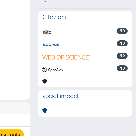
3
Citazioni
ND
ND
ND
ND
social impact
una copia