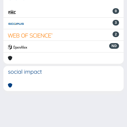
0
3
2
ND
social impact