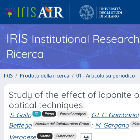
IRIS
Institutional Researc
Ricerca
IRIS
Prodotti della ricerca
01 - Articolo su periodico
Study of the effect of laponite 
optical techniques
S. Gallo
;
G.L.C. Gambarini
Primo
Formal Analysis
Bettega
;
M. Gargano
Membro del Collaboration Group
Memb
Veronese
Ultimo
Supervision