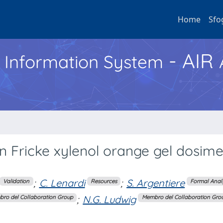
Home
Sfo
- AIR
h Information System
on Fricke xylenol orange gel dosim
;
C. Lenardi
;
S. Argentiere
Validation
Resources
Formal Anal
;
N.G. Ludwig
ro del Collaboration Group
Membro del Collaboration Gro