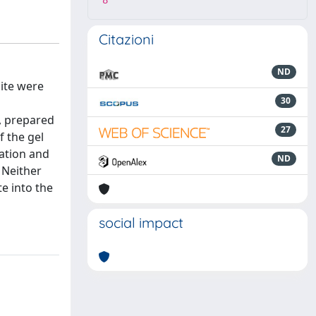
8
Citazioni
ND
nite were
30
s, prepared
27
f the gel
ation and
ND
 Neither
te into the
social impact