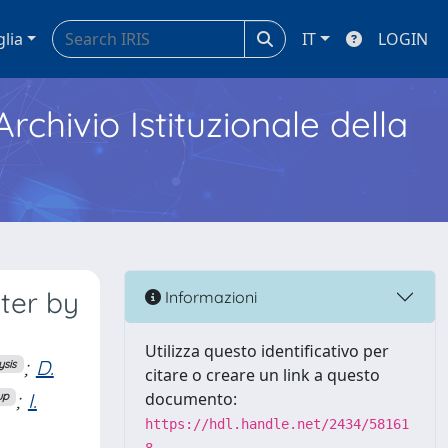
glia
IT
LOGIN
Archivio Istituzionale della
eter by
Informazioni
Utilizza questo identificativo per
;
D.
ysis
citare o creare un link a questo
;
I.
documento:
up
https://hdl.handle.net/2434/58161