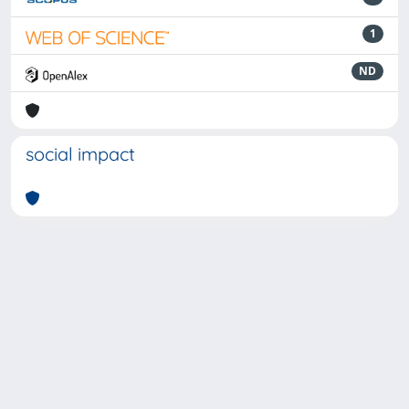
1
ND
social impact
Powered by
IRIS
-
about IRIS
-