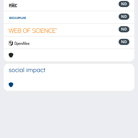
ND
ND
ND
ND
social impact