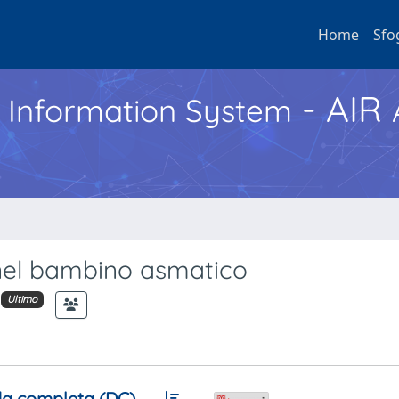
Home
Sfo
- AIR
h Information System
 nel bambino asmatico
Ultimo
a completa (DC)