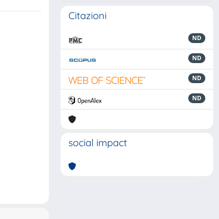
Citazioni
ND
ND
ND
ND
social impact