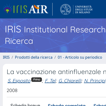
IRIS
Institutional Researc
Ricerca
IRIS
Prodotti della ricerca
01 - Articolo su periodico
La vaccinazione antinfluenzale
S. Esposito
;
F. Tel
;
G. Chiarelli
;
N. Principi
Primo
2008
Scheda breve
Scheda completa
Sched