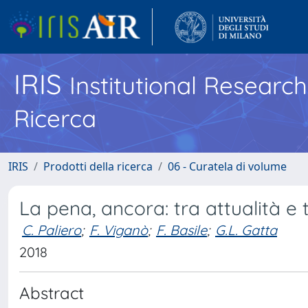
IRIS
Institutional Researc
Ricerca
IRIS
Prodotti della ricerca
06 - Curatela di volume
La pena, ancora: tra attualità e t
C. Paliero
;
F. Viganò
;
F. Basile
;
G.L. Gatta
2018
Abstract