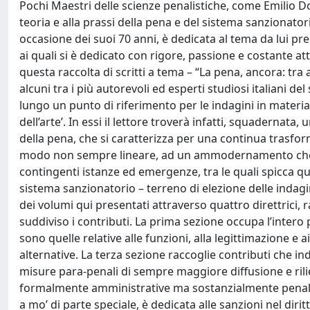
Pochi Maestri delle scienze penalistiche, come Emilio D
teoria e alla prassi della pena e del sistema sanzionatorio
occasione dei suoi 70 anni, è dedicata al tema da lui predi
ai quali si è dedicato con rigore, passione e costante att
questa raccolta di scritti a tema – “La pena, ancora: tra att
alcuni tra i più autorevoli ed esperti studiosi italiani
lungo un punto di riferimento per le indagini in materi
dell’arte’. In essi il lettore troverà infatti, squadernata
della pena, che si caratterizza per una continua trasform
modo non sempre lineare, ad un ammodernamento che ten
contingenti istanze ed emergenze, tra le quali spicca que
sistema sanzionatorio – terreno di elezione delle indagini
dei volumi qui presentati attraverso quattro direttrici, 
suddiviso i contributi. La prima sezione occupa l’intero p
sono quelle relative alle funzioni, alla legittimazione e 
alternative. La terza sezione raccoglie contributi che in
misure para-penali di sempre maggiore diffusione e ril
formalmente amministrative ma sostanzialmente penali, p
a mo’ di parte speciale, è dedicata alle sanzioni nel dir