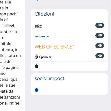
3
e alla
ta in
Citazioni
 non pochi
lo di
 allievi,
ND
esentare a
ND
ato
apitolo
ND
intento, in
lecitato da
ND
ale del
alle pagine
anno
social impact
pena, quali
delle sue
olate da
le sanzioni
ne, infine,