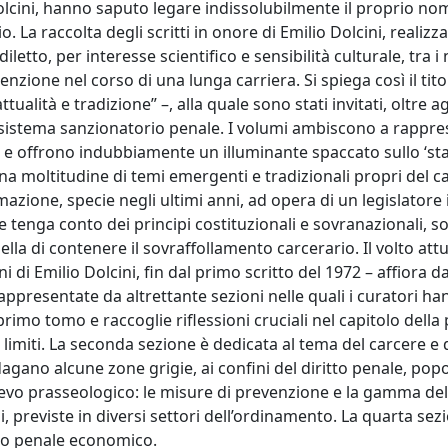
olcini, hanno saputo legare indissolubilmente il proprio nom
. La raccolta degli scritti in onore di Emilio Dolcini, realizza
letto, per interesse scientifico e sensibilità culturale, tra i
enzione nel corso di una lunga carriera. Si spiega così il tito
ualità e tradizione” –, alla quale sono stati invitati, oltre agli
 del sistema sanzionatorio penale. I volumi ambiscono a rappr
a e offrono indubbiamente un illuminante spaccato sullo ‘st
, una moltitudine di temi emergenti e tradizionali propri del c
azione, specie negli ultimi anni, ad opera di un legislatore 
ga conto dei principi costituzionali e sovranazionali, sol
lla di contenere il sovraffollamento carcerario. Il volto attu
 di Emilio Dolcini, fin dal primo scritto del 1972 – affiora d
rappresentate da altrettante sezioni nelle quali i curatori h
rimo tomo e raccoglie riflessioni cruciali nel capitolo della 
ai limiti. La seconda sezione è dedicata al tema del carcere e 
dagano alcune zone grigie, ai confini del diritto penale, pop
ievo prasseologico: le misure di prevenzione e la gamma del
reviste in diversi settori dell’ordinamento. La quarta sezio
itto penale economico.