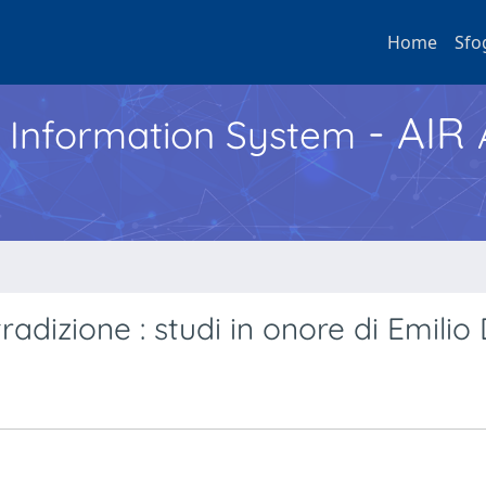
Home
Sfo
- AIR
h Information System
radizione : studi in onore di Emilio 