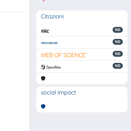
8
Citazioni
ND
ND
ND
ND
social impact