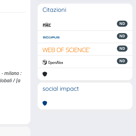
Citazioni
ND
ND
ND
ND
 - milano :
obali / [a
social impact