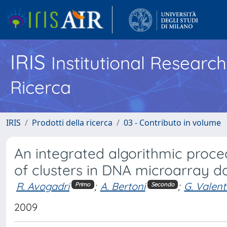
IRIS
Institutional Researc
Ricerca
IRIS
Prodotti della ricerca
03 - Contributo in volume
An integrated algorithmic proc
of clusters in DNA microarray d
R. Avogadri
;
A. Bertoni
;
G. Valent
Primo
Secondo
2009