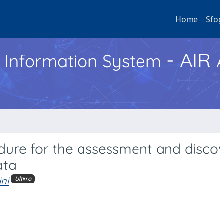
Home
Sfo
- AIR
h Information System
edure for the assessment and disco
ata
ini
Ultimo