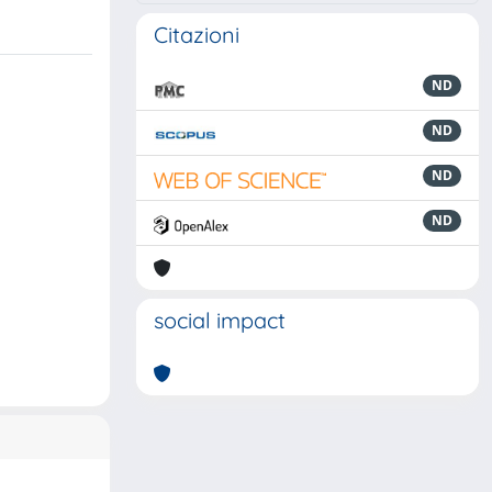
Citazioni
ND
ND
ND
ND
social impact