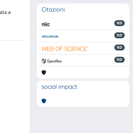
Citazioni
ata a
ND
ND
ND
ND
social impact