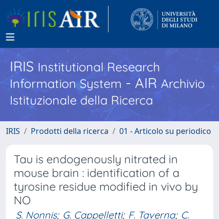
IRIS
Institutional Research
- AIR
Information System
Archivio
Istituzionale della Ricerca
IRIS
Prodotti della ricerca
01 - Articolo su periodico
Tau is endogenously nitrated in
mouse brain : identification of a
tyrosine residue modified in vivo by
NO
S. Nonnis
;
G. Cappelletti
;
F. Taverna
;
C.